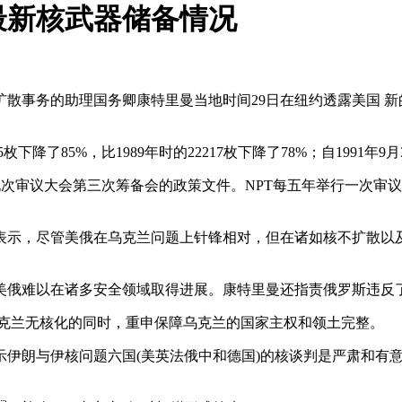
最新核武器储备情况
散事务的助理国务卿康特里曼当地时间29日在纽约透露美国 新的核武器
了85%，比1989年时的22217枚下降了78%；自1991年9月3
审议大会第三次筹备会的政策文件。NPT每五年举行一次审议大会
示，尽管美俄在乌克兰问题上针锋相对，但在诸如核不扩散
令美俄难以在诸多安全领域取得进展。康特里曼还指责俄罗斯违反了
乌克兰无核化的同时，重申保障乌克兰的国家主权和领土完整。
朗与伊核问题六国(美英法俄中和德国)的核谈判是严肃和有意义的，