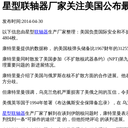
星型联轴器厂家关注美国公布
发布时间:2014-04-30
以下信息由星型
联轴器
生产厂家整理：美国负责国际安全和不扩
4804枚。
康特里曼提供的数据称， 的美国核弹头储备比1967财年的31255枚下降
康特里曼同时散发了美国参加《不扩散核武器条约》(NPT)第九次
理重要问题的 新进展情况。
康特里曼介绍了美国与俄罗斯在核不扩散方面的合作进展。他表
方分歧。
但康特里曼强调，乌克兰危机严重损害了美俄之间的互信，
美俄英等国于1994年签署《布达佩斯安全保障备忘录》，在 
星型联轴器
生产厂家了解到在谈到伊朗核问题时，康特里曼表示伊
判找到一条“可操作的途径”是 的，但他拒绝评论 的谈判进展。