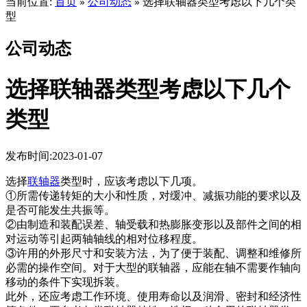
当前位置:
首页
公司动态
选择联轴器类型考虑以下几个类
»
»
型
公司动态
选择联轴器类型考虑以下几个
类型
发布时间:2023-01-07
选择
联轴器
类型时，应该考虑以下几项。
①所
需传递转矩的大小和性
质，对缓冲、减振功能的
要求以及
是否可能发生共
振等。
②由制造和装配
误差、轴受载和热
膨胀变形以及部件之间的
相
对运动等引起两轴轴线的相对
位移程度。
③许用的外形尺寸和
安装方法，为了便
于装配、调整和维修所
必
需的操作空间。对于大型
的联轴器，应能在轴不需要作
轴向
移动的条件下实现拆装。
此外，还应考虑工作环境、使用寿命以及润滑、密封和经
济性