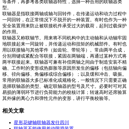
等条件，再参考各类
联轴器特性，选择一种合用的联轴器类
型。
联轴器是指联接两轴或轴与回转件，在传递运
动和动力过程中
一同回转，在正常
情况下不脱开的一种装置。
有时也作为一种
安全装置
用来防止被联接机件承受过大的载荷，起到过载保护
的作用。
联轴器又称联轴节
。用来将不同机构中的主
动轴和从动轴牢固
地联接起来一同旋转，并传递运动和扭
矩的机械部件。有时也
用以联
接轴与其他零件（如齿轮、带
轮等）。常由两半合成，
分别用键或紧
配合等联接，紧固在两轴端，再通过某种方式将
两半
联接起来。联轴器可兼有补偿两轴
之间由于制造安装不精
确、工作时的变形或热膨胀等原因所发生的偏移
（包括轴向偏
移、径向偏移、角偏移或综合偏移）；以及缓和冲击、吸振。
常用的联轴器大多已标准化或规格
化，一般情况下只需要
正确
选择联轴器的类型、确定联轴器的型号及尺寸。必要时可对其
易损的
薄弱环节进行负荷能力的校核计算
；转速高时还席验算
其外缘的离心力和弹性元件的变形，讲行平衡校验等。
相关文章
星形花键轴联轴器发往四川
联轴器不能使用差动限滑装置