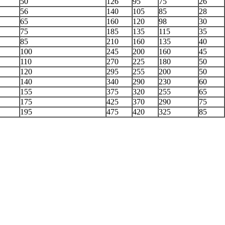
50
126
95
75
26
56
140
105
85
28
65
160
120
98
30
75
185
135
115
35
85
210
160
135
40
100
245
200
160
45
110
270
225
180
50
120
295
255
200
50
140
340
290
230
60
155
375
320
255
65
175
425
370
290
75
195
475
420
325
85