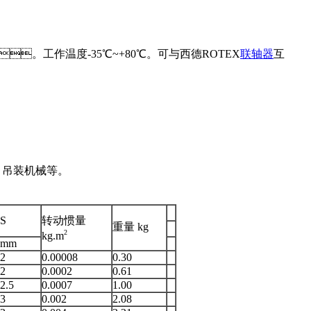
0N.m。工作温度-35℃~+80℃。可与西德ROTEX
联轴器
互
吊装机械等。
S
转动惯量
重量 kg
2
kg.m
mm
2
0.00008
0.30
2
0.0002
0.61
2.5
0.0007
1.00
3
0.002
2.08