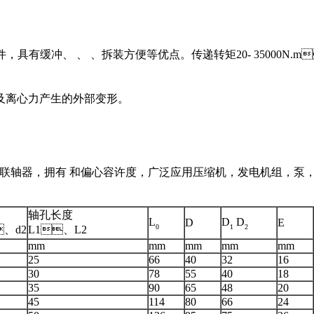
有缓冲、 、 、拆装方便等优点。传递转矩20- 3500
离心力产生的外部变形。
，拥有 和偏心容许度，广泛应用压缩机，发电机组，泵，
轴孔长度
L
D
D
D
E
0
1
2
、d2
L1、L2
mm
mm
mm
mm
mm
25
66
40
32
16
30
78
55
40
18
35
90
65
48
20
45
114
80
66
24