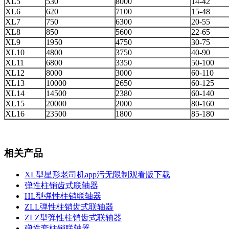
XL5
530
8000
14-42
XL6
620
7100
15-48
XL7
750
6300
20-55
XL8
850
5600
22-65
XL9
1950
4750
30-75
XL10
4800
3750
40-90
XL11
6800
3350
50-100
XL12
8000
3000
60-110
XL13
10000
2650
60-125
XL14
14500
2380
60-140
XL15
20000
2000
80-160
XL16
23500
1800
85-180
相关产品
XL型星形老司机app污无限制观看版下载
弹性柱销齿式联轴器
HL型弹性柱销联轴器
ZLL弹性柱销齿式联轴器
ZLZ型弹性柱销齿式联轴器
弹性套柱销联轴器