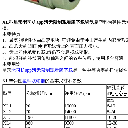
XL型星形老司机app污无限制观看版下载
聚氨脂塑料为弹性元件，具
换。
主要特点：
1、聚氨脂弹性体由凸形爪块 ,可避免由于冲击产生的内部变形及
2、凸爪大的凹面,使渐开线齿上的表面压力很小。
3、齿上即使承受过载,齿仍不会磨损或变形。
4、能很好的补偿两传动轴系之间的各种位移，使用场合普遍。
主要用途：
星形
老司机app污无限制观看版下载
是一种中等功率的扭转挠性联轴器
XL型弹性
星型联轴器
的基本尺寸和参数
轴孔直径
型号
公称扭矩N.m
许用转速rpm
d1
mm
XL1
20
19000
6-19
XL2
70
14000
8-24
XL3
190
11800
10-28
XL4
380
9500
12-38