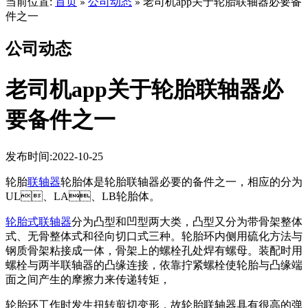
当前位置:
首页
公司动态
老司机app关于轮胎联轴器必要备
»
»
件之一
公司动态
老司机app关于轮胎联轴器必
要备件之一
发布时间:2022-10-25
轮胎
联轴器
轮胎体是轮胎联轴器必要的备件之一，相应的分为
UL、LA、LB轮胎体。
轮胎式联轴器
分为凸型和凹型两大类，凸型又分为带骨架整体
式、无骨整体式和径向切口式三种。轮胎环内侧用硫化方法与
钢质骨架粘接成一体，骨架上的螺栓孔处焊有螺母。装配时用
螺栓与两半联轴器的凸缘连接，依靠拧紧螺栓使轮胎与凸缘端
面之间产生的摩擦力来传递转矩，
轮胎环工作时发生扭转剪切变形，故轮胎联轴器具有很高的弹