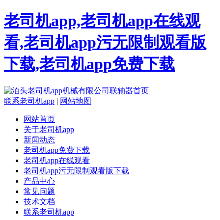
老司机app,老司机app在线观
看,老司机app污无限制观看版
下载,老司机app免费下载
联系老司机app
|
网站地图
网站首页
关于老司机app
新闻动态
老司机app免费下载
老司机app在线观看
老司机app污无限制观看版下载
产品中心
常见问题
技术文档
联系老司机app