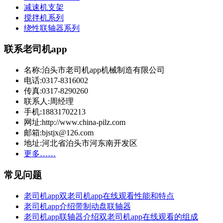
减速机支架
搅拌机系列
绕性联轴器系列
联系老司机app
名称:泊头市老司机app机械制造有限公司
电话:0317-8316002
传真:0317-8290260
联系人:周经理
手机:18831702213
网址:http://www.china-pilz.com
邮箱:bjstjx@126.com
地址:河北省泊头市河东南开发区
更多……
常见问题
老司机app双老司机app在线观看性能和特点
老司机app介绍带制动盘联轴器
老司机app联轴器介绍双老司机app在线观看的组成