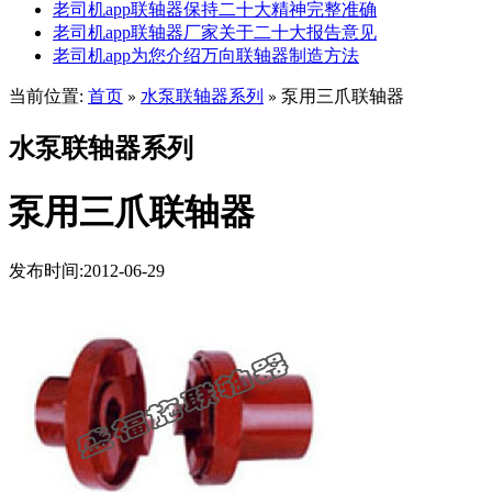
老司机app联轴器保持二十大精神完整准确
老司机app联轴器厂家关于二十大报告意见
老司机app为您介绍万向联轴器制造方法
当前位置:
首页
水泵联轴器系列
泵用三爪联轴器
»
»
水泵联轴器系列
泵用三爪联轴器
发布时间:2012-06-29