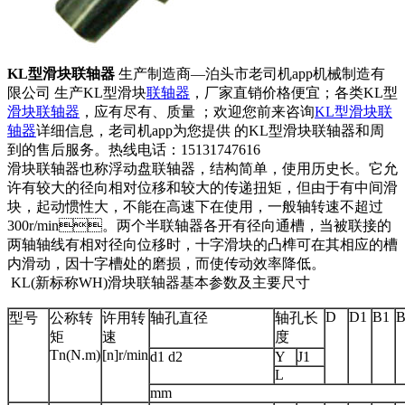
KL型滑块联轴器
生产制造商—泊头市老司机app机械制造有
限公司 生产KL型滑块
联轴器
，厂家直销价格便宜；各类KL型
滑块联轴器
，应有尽有、质量 ；欢迎您前来咨询
KL型滑块联
轴器
详细信息，老司机app为您提供 的KL型滑块联轴器和周
到的售后服务。热线电话：15131747616
滑块联轴器也称浮动盘联轴器，结构简单，使用历史长。它允
许有较大的径向相对位移和较大的传递扭矩，但由于有中间滑
块，起动惯性大，不能在高速下在使用，一般轴转速不超过
300r/min。两个半联轴器各开有径向通槽，当被联接的
两轴轴线有相对径向位移时，十字滑块的凸榫可在其相应的槽
内滑动，因十字槽处的磨损，而使传动效率降低。
KL(新标称WH)滑块联轴器基本参数及主要尺寸
D
D1
B1
B
型号
公称转
许用转
轴孔直径
轴孔长
矩
速
度
Tn(N.m)
[n]r/min
d1 d2
Y
J1
L
mm