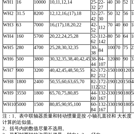
WH1
16
10000
10,11,12,14
25-
22-
40
30
52
1
32
27
WH2
31.5
8200
12,12,16,(17),18
32-
27-
50
32
56
1
42
30
WH3
63
7000
16,(17),18,20,22
42-
70
40
60
1
112
52
WH4
160
5700
20,22,24,25,28
52-
112-
80
50
64
1
62
142
WH5
280
4700
25,28,30,32,35
30-
100
70
75
2
84
38
WH6
500
3800
30,32,35,38,40,42,45
38-
84-
120
80
90
3
44
107
WH7
900
3200
40,42,45,48,50,55
62-
172-
150
100
120
3
82
212
WH8
1800
2400
50,55,60,63,65,70
82-
172-
190
120
150
4
112
212
WH9
3550
1800
65,70,75,80,85
44-
132-
330
190
180
5
60
167
WH10
5000
1500
80,85,90,95,100
60-
132-
330
190
180
5
84
167
注：1、表中联轴器质量和转动惯量是按 小轴孔直径和 大长度
计算的近似值。
2、括号内的数值尽量不选用。