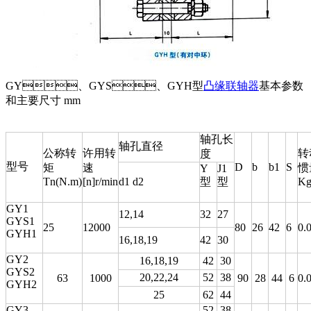
GY、GYS、GYH型
凸缘联轴器
基本参数
和主要尺寸 mm
轴孔长
轴孔直径
公称转
许用转
转
度
型号
D
b
b1
S
矩
速
惯
Y
J1
Tn(N.m)
[n]r/min
d1 d2
型
型
Kg
GY1
12,14
32
27
GYS1
25
12000
80
26
42
6
0.
GYH1
16,18,19
42
30
GY2
16,18,19
42
30
GYS2
20,22,24
52
38
63
1000
90
28
44
6
0.
GYH2
25
62
44
GY3
52
38