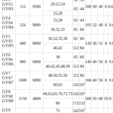
20,22,24
GYS3
112
9500
100
30
46
6
0.
GYH3
62
44
25,28
GY4
25,28
62
44
GYS4
224
9000
105
32
48
6
0.
GYH4
30,32,35
82
60
GY5
30,32,35,38
82
60
GYS5
400
8000
120
36
52
8
0.
GYH5
40,42
112
84
GY6
38
82
60
GYS6
900
6800
140
40
56
8
0.
GYH6
40,42,45,48,50
112
84
GY7
48,50,55,56
112
84
GYS7
1600
6000
160
40
56
8
0.
GYH7
60,63
142
107
GY8
60,63,65,70,71,75
142
107
GYS8
3150
4800
200
50
68
10
0.
GYH8
80
172
132
GY9
75
142
107