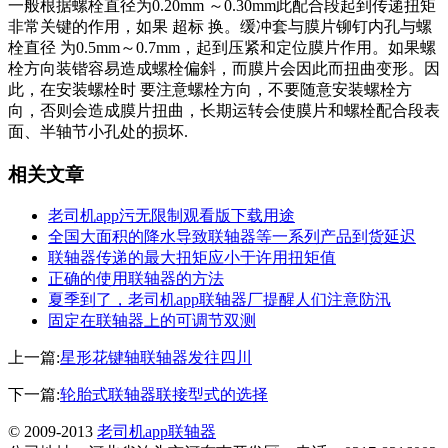
一般根据螺栓直径为0.20mm ～0.30mm此配合段起到传递扭矩
非常关键的作用，如果 超标 换。缓冲套与膜片铆钉内孔与螺
栓直径 为0.5mm～0.7mm，起到压紧和定位膜片作用。如果螺
栓方向装锴容易造成螺栓偏斜，而膜片会因此而扭曲变形。因
此，在安装螺栓时 要注意螺栓方向，不要随意安装螺栓方
向，否则会造成膜片扭曲，长期运转会使膜片和螺栓配合段表
面、半轴节小孔处的损坏.
相关文章
老司机app污无限制观看版下载用途
全国大面积的降水导致联轴器等一系列产品到货延迟
联轴器传递的最大扭矩应小于许用扭矩值
正确的使用联轴器的方法
夏季到了，老司机app联轴器厂提醒人们注意防汛
固定在联轴器上的可调节双测
上一篇:
星形花键轴联轴器发往四川
下一篇:
轮胎式联轴器联接型式的选择
© 2009-2013
老司机app联轴器