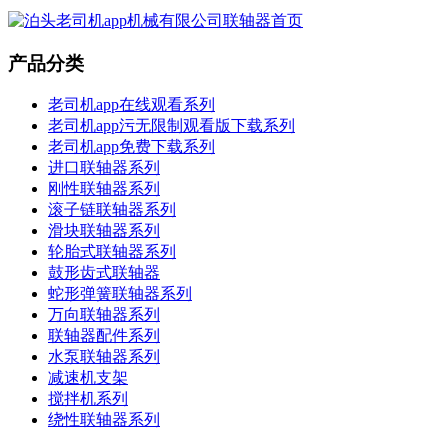
产品分类
老司机app在线观看系列
老司机app污无限制观看版下载系列
老司机app免费下载系列
进口联轴器系列
刚性联轴器系列
滚子链联轴器系列
滑块联轴器系列
轮胎式联轴器系列
鼓形齿式联轴器
蛇形弹簧联轴器系列
万向联轴器系列
联轴器配件系列
水泵联轴器系列
减速机支架
搅拌机系列
绕性联轴器系列