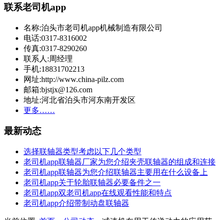
联系老司机app
名称:泊头市老司机app机械制造有限公司
电话:0317-8316002
传真:0317-8290260
联系人:周经理
手机:18831702213
网址:http://www.china-pilz.com
邮箱:bjstjx@126.com
地址:河北省泊头市河东南开发区
更多……
最新动态
选择联轴器类型考虑以下几个类型
老司机app联轴器厂家为您介绍夹壳联轴器的组成和连接
老司机app联轴器为您介绍联轴器主要用在什么设备上
老司机app关于轮胎联轴器必要备件之一
老司机app双老司机app在线观看性能和特点
老司机app介绍带制动盘联轴器