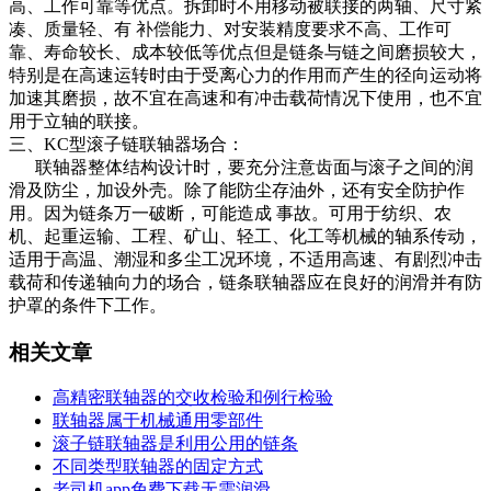
高、工作可靠等优点。拆卸时不用移动被联接的两轴、尺寸紧
凑、质量轻、有 补偿能力、对安装精度要求不高、工作可
靠、寿命较长、成本较低等优点但是链条与链之间磨损较大，
特别是在高速运转时由于受离心力的作用而产生的径向运动将
加速其磨损，故不宜在高速和有冲击载荷情况下使用，也不宜
用于立轴的联接。
三、KC型滚子链联轴器场合：
联轴器整体结构设计时，要充分注意齿面与滚子之间的润
滑及防尘，加设外壳。除了能防尘存油外，还有安全防护作
用。因为链条万一破断，可能造成 事故。可用于纺织、农
机、起重运输、工程、矿山、轻工、化工等机械的轴系传动，
适用于高温、潮湿和多尘工况环境，不适用高速、有剧烈冲击
载荷和传递轴向力的场合，链条联轴器应在良好的润滑并有防
护罩的条件下工作。
相关文章
高精密联轴器的交收检验和例行检验
联轴器属于机械通用零部件
滚子链联轴器是利用公用的链条
不同类型联轴器的固定方式
老司机app免费下载无需润滑