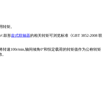
。
².鼓形
齿式联轴器
的相关转矩可浏览标准《GBT 3852-2008 联
将转速100r/min,轴间倾角0°和恒定载荷的转矩值作为公称转矩
。