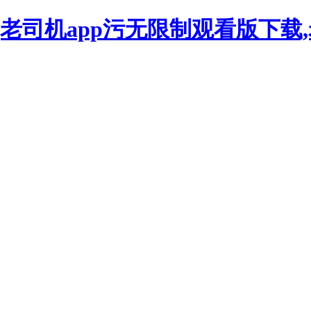
看,老司机app污无限制观看版下载