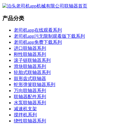
产品分类
老司机app在线观看系列
老司机app污无限制观看版下载系列
老司机app免费下载系列
进口联轴器系列
刚性联轴器系列
滚子链联轴器系列
滑块联轴器系列
轮胎式联轴器系列
鼓形齿式联轴器
蛇形弹簧联轴器系列
万向联轴器系列
联轴器配件系列
水泵联轴器系列
减速机支架
搅拌机系列
绕性联轴器系列