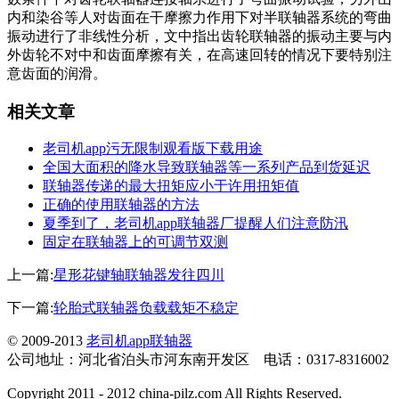
内和染谷等人对齿面在干摩擦力作用下对半联轴器系统的弯曲
振动进行了非线性分析，文中指出齿轮联轴器的振动主要与内
外齿轮不对中和齿面摩擦有关，在高速回转的情况下要特别注
意齿面的润滑。
相关文章
老司机app污无限制观看版下载用途
全国大面积的降水导致联轴器等一系列产品到货延迟
联轴器传递的最大扭矩应小于许用扭矩值
正确的使用联轴器的方法
夏季到了，老司机app联轴器厂提醒人们注意防汛
固定在联轴器上的可调节双测
上一篇:
星形花键轴联轴器发往四川
下一篇:
轮胎式联轴器负载载矩不稳定
© 2009-2013
老司机app联轴器
公司地址：河北省泊头市河东南开发区 电话：0317-8316002
Copyright 2011 - 2012 china-pilz.com All Rights Reserved.