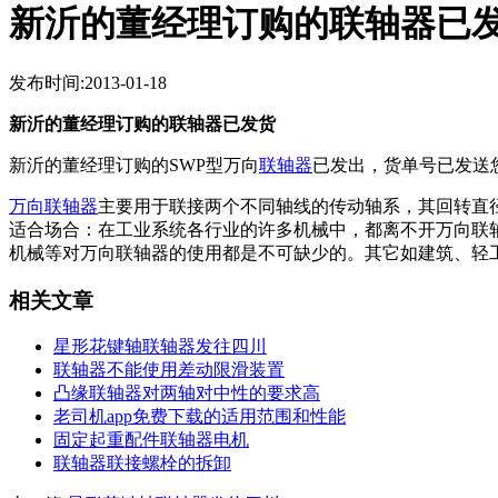
新沂的董经理订购的联轴器已
发布时间:2013-01-18
新沂的董经理订购的联轴器已发货
新沂的董经理订购的SWP型万向
联轴器
已发出，货单号已发
万向联轴器
主要用于联接两个不同轴线的传动轴系，其回转直径为1
适合场合：在工业系统各行业的许多机械中，都离不开万向联轴器的应用
机械等对万向联轴器的使用都是不可缺少的。其它如建筑、轻工
相关文章
星形花键轴联轴器发往四川
联轴器不能使用差动限滑装置
凸缘联轴器对两轴对中性的要求高
老司机app免费下载的适用范围和性能
固定起重配件联轴器电机
联轴器联接螺栓的拆卸