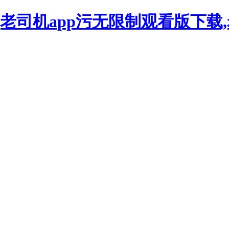
看,老司机app污无限制观看版下载