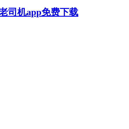
,老司机app免费下载