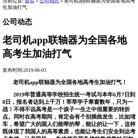
当前位置:
首页
公司动态
老司机app联轴器为全国各地高考
»
»
生加油打气
公司动态
老司机app联轴器为全国各地
高考生加油打气
发布时间:2019-06-03
老司机app联轴器为全国各地高考生加油打气！
2019年普通高等学校招生统一考试与本年6月7日到
8日，报名者达到上千万！莘莘学子寒窗数年，只为一
战！不得不说高考是一个孩子一生之中很重要的转折
点。同时在高考期间，肯定会有个别插曲发生，比如堵
车，希望广大的国人们能帮的帮，能让的让一下，这样
既体现了我国人的高等素质，也能让考生们安全到达考