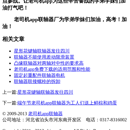
点参战。让老司机app为这些辛苦备战的学弟学妹们加
油打气吧！
老司机app联轴器厂为学弟学妹们加油，高考！加
油！
相关文章
星形花键轴联轴器发往四川
联轴器不能使用差动限滑装置
凸缘联轴器对两轴对中性的要求高
老司机app免费下载的适用范围和性能
固定起重配件联轴器电机
联轴器联接螺栓的拆卸
上一篇:
星形花键轴联轴器发往四川
下一篇:
端午节老司机app联轴器为工人们送上鲜棕和鸡蛋
© 2009-2013
老司机app联轴器
公司地址：河北省泊头市河东南开发区 电话：0317-8316002