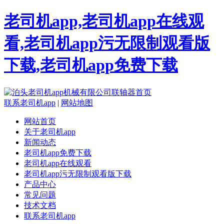
老司机app,老司机app在线观
看,老司机app污无限制观看版
下载,老司机app免费下载
联系老司机app
|
网站地图
网站首页
关于老司机app
新闻动态
老司机app免费下载
老司机app在线观看
老司机app污无限制观看版下载
产品中心
常见问题
技术文档
联系老司机app