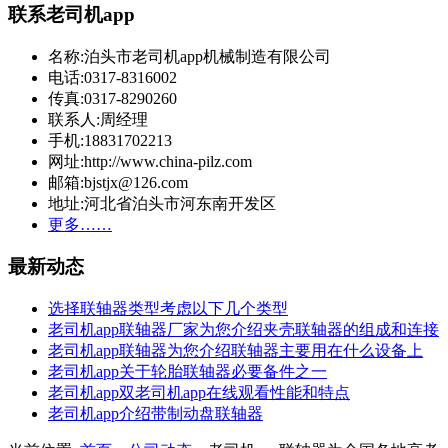
联系老司机app
名称:泊头市老司机app机械制造有限公司
电话:0317-8316002
传真:0317-8290260
联系人:周经理
手机:18831702213
网址:http://www.china-pilz.com
邮箱:bjstjx@126.com
地址:河北省泊头市河东南开发区
更多……
最新动态
选择联轴器类型考虑以下几个类型
老司机app联轴器厂家为您介绍夹壳联轴器的组成和连接
老司机app联轴器为您介绍联轴器主要用在什么设备上
老司机app关于轮胎联轴器必要备件之一
老司机app双老司机app在线观看性能和特点
老司机app介绍带制动盘联轴器