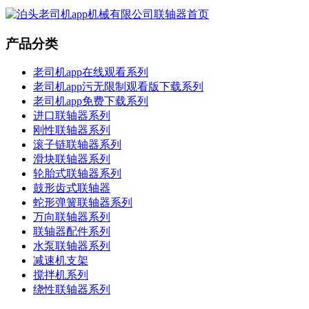
产品分类
老司机app在线观看系列
老司机app污无限制观看版下载系列
老司机app免费下载系列
进口联轴器系列
刚性联轴器系列
滚子链联轴器系列
滑块联轴器系列
轮胎式联轴器系列
鼓形齿式联轴器
蛇形弹簧联轴器系列
万向联轴器系列
联轴器配件系列
水泵联轴器系列
减速机支架
搅拌机系列
绕性联轴器系列