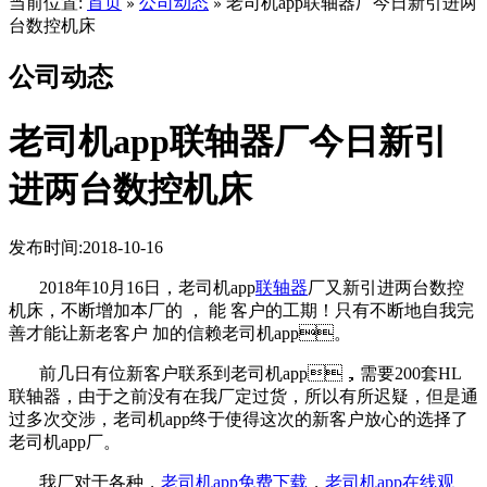
当前位置:
首页
公司动态
老司机app联轴器厂今日新引进两
»
»
台数控机床
公司动态
老司机app联轴器厂今日新引
进两台数控机床
发布时间:2018-10-16
2018年10月16日，老司机app
联轴器
厂又新引进两台数控
机床，不断增加本厂的 ， 能 客户的工期！只有不断地自我完
善才能让新老客户 加的信赖老司机app。
前几日有位新客户联系到老司机app，需要200套HL
联轴器，由于之前没有在我厂定过货，所以有所迟疑，但是通
过多次交涉，老司机app终于使得这次的新客户放心的选择了
老司机app厂。
我厂对于各种，
老司机app免费下载
，
老司机app在线观