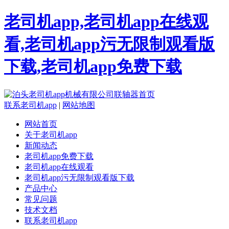
老司机app,老司机app在线观
看,老司机app污无限制观看版
下载,老司机app免费下载
联系老司机app
|
网站地图
网站首页
关于老司机app
新闻动态
老司机app免费下载
老司机app在线观看
老司机app污无限制观看版下载
产品中心
常见问题
技术文档
联系老司机app