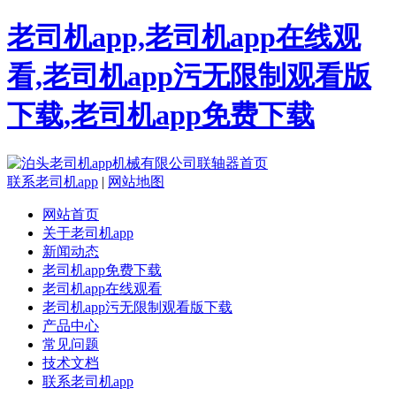
老司机app,老司机app在线观
看,老司机app污无限制观看版
下载,老司机app免费下载
联系老司机app
|
网站地图
网站首页
关于老司机app
新闻动态
老司机app免费下载
老司机app在线观看
老司机app污无限制观看版下载
产品中心
常见问题
技术文档
联系老司机app