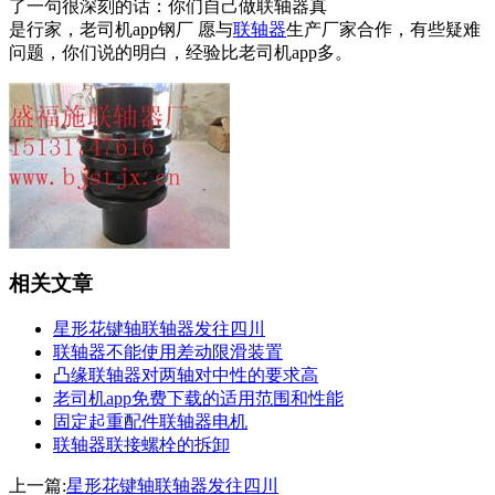
了一句很深刻的话：你们自己做联轴器真
是行家，老司机app钢厂 愿与
联轴器
生产厂家合作，有些疑难
问题，你们说的明白，经验比老司机app多。
相关文章
星形花键轴联轴器发往四川
联轴器不能使用差动限滑装置
凸缘联轴器对两轴对中性的要求高
老司机app免费下载的适用范围和性能
固定起重配件联轴器电机
联轴器联接螺栓的拆卸
上一篇:
星形花键轴联轴器发往四川