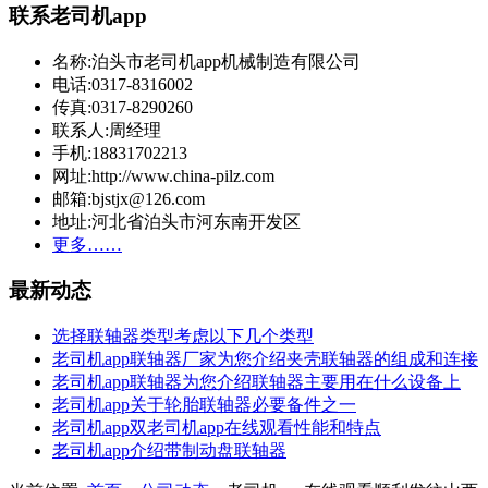
联系老司机app
名称:泊头市老司机app机械制造有限公司
电话:0317-8316002
传真:0317-8290260
联系人:周经理
手机:18831702213
网址:http://www.china-pilz.com
邮箱:bjstjx@126.com
地址:河北省泊头市河东南开发区
更多……
最新动态
选择联轴器类型考虑以下几个类型
老司机app联轴器厂家为您介绍夹壳联轴器的组成和连接
老司机app联轴器为您介绍联轴器主要用在什么设备上
老司机app关于轮胎联轴器必要备件之一
老司机app双老司机app在线观看性能和特点
老司机app介绍带制动盘联轴器