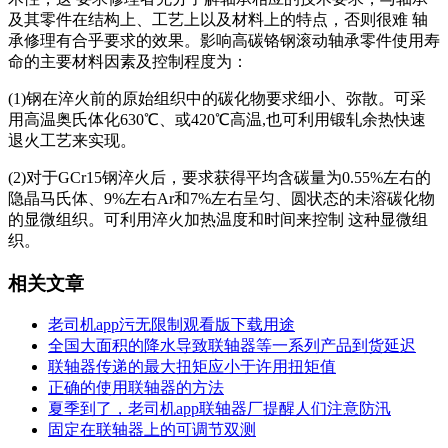
及其零件在结构上、工艺上以及材料上的特点，否则很难 轴
承修理有合乎要求的效果。影响高碳铬钢滚动轴承零件使用寿
命的主要材料因素及控制程度为：
(1)钢在淬火前的原始组织中的碳化物要求细小、弥散。可采
用高温奥氏体化630℃、或420℃高温,也可利用锻轧余热快速
退火工艺来实现。
(2)对于GCr15钢淬火后，要求获得平均含碳量为0.55%左右的
隐晶马氏体、9%左右Ar和7%左右呈匀、圆状态的未溶碳化物
的显微组织。可利用淬火加热温度和时间来控制 这种显微组
织。
相关文章
老司机app污无限制观看版下载用途
全国大面积的降水导致联轴器等一系列产品到货延迟
联轴器传递的最大扭矩应小于许用扭矩值
正确的使用联轴器的方法
夏季到了，老司机app联轴器厂提醒人们注意防汛
固定在联轴器上的可调节双测