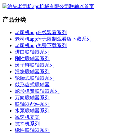
产品分类
老司机app在线观看系列
老司机app污无限制观看版下载系列
老司机app免费下载系列
进口联轴器系列
刚性联轴器系列
滚子链联轴器系列
滑块联轴器系列
轮胎式联轴器系列
鼓形齿式联轴器
蛇形弹簧联轴器系列
万向联轴器系列
联轴器配件系列
水泵联轴器系列
减速机支架
搅拌机系列
绕性联轴器系列