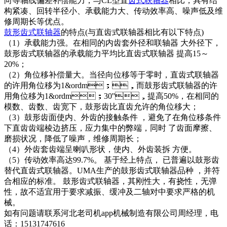
向等轴线偏差补偿能力，与CL型直
齿式联轴器
相比，具有结
构紧凑、回转半径小、承载能力大、传动效率高、噪声低及维
修周期长等优点。
鼓形齿式联轴器
的特点(与直齿式联轴器相比有以下特点)
（1）承载能力强。在相同的内齿套外径和联轴器 大外径下，
鼓形齿式联轴器的承载能力平均比直齿式联轴器 提高15～
20%；
（2）角位移补偿量大。当径向位移等于零时，直齿式联轴器
的许用角位移为1&ordm；，而鼓形齿式联轴器的许
用角位移为1&ordm；30''，提高50%，在相同的
模数、齿数、齿宽下，鼓形齿比直齿允许的角位移大；
（3）鼓形齿面使内、外齿的接触条件 ，避免了在角位移条件
下直齿齿端棱边挤压，应力集中的弊端，同时 了齿面摩擦、
磨损状况，降低了噪声，维修周期长；
（4）外齿套齿端呈喇叭形状，使内、外齿装拆 方便。
（5）传动效率高达99.7%。 基于经上特点， 已普遍以鼓形齿
替代直齿式联轴器。UMA生产的鼓形齿式联轴器品种 ，并符
合相应的标准。 鼓形齿式联轴器，其刚性大，有挠性，无弹
性，故不适宜用于要求减振、缓冲及二轴对中要求严格的机
械。
如有问题请联系河北老司机app机械制造有限公司周经理，电
话：15131747616