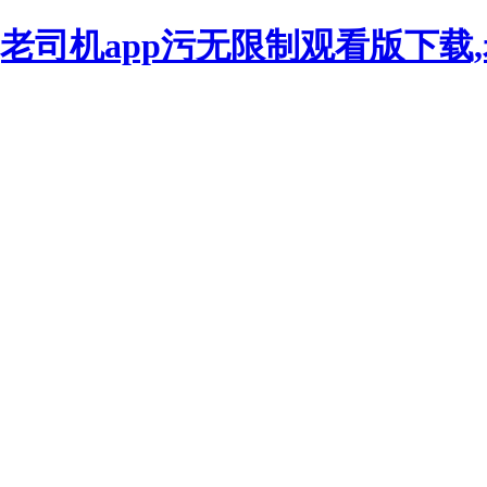
看,老司机app污无限制观看版下载