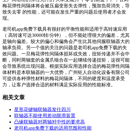
梅花弹性间隔体将会被压扁变形失去弹性，预加负荷消失，导
致失去零 的性能，还可能在发生严重的问题后使用者才会发
现。
老司机app免费下载具有很好的平衡性能和适用于高转速应用
（ 高转速可达30000转/分钟），但不能处理很大的偏差，尤其
是轴向偏差。较大的偏心和偏角会产生比其他伺服联轴器大的
轴承负荷。另一个值的关注的问题是老司机app免费下载的失
效问题。一旦梅花弹性间隔体损坏或失效，扭矩传递并不会中
断，同时两轴套的金属爪啮合在一起继续传递扭矩，这很可能
会导致系统出现问题。根据实际应用选择合适的梅花弹性间隔
体材料是本联轴器的一大优势，广州钜人自动化设备有限公司
可提供各种弹性材料的梅花间隔体，不同的硬度和温度承受
力，让客户选择合适的材料满足实际应用的性能标准。
相关文章
星形花键轴联轴器发往四川
联轴器不能使用差动限滑装置
凸缘联轴器对两轴对中性的要求高
老司机app免费下载的适用范围和性能