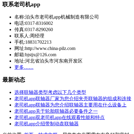
联系老司机app
名称:泊头市老司机app机械制造有限公司
电话:0317-8316002
传真:0317-8290260
联系人:周经理
手机:18831702213
网址:http://www.china-pilz.com
邮箱:bjstjx@126.com
地址:河北省泊头市河东南开发区
更多……
最新动态
选择联轴器类型考虑以下几个类型
老司机app联轴器厂家为您介绍夹壳联轴器的组成和连接
老司机app联轴器为您介绍联轴器主要用在什么设备上
老司机app关于轮胎联轴器必要备件之一
老司机app双老司机app在线观看性能和特点
老司机app介绍带制动盘联轴器