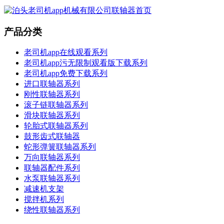
产品分类
老司机app在线观看系列
老司机app污无限制观看版下载系列
老司机app免费下载系列
进口联轴器系列
刚性联轴器系列
滚子链联轴器系列
滑块联轴器系列
轮胎式联轴器系列
鼓形齿式联轴器
蛇形弹簧联轴器系列
万向联轴器系列
联轴器配件系列
水泵联轴器系列
减速机支架
搅拌机系列
绕性联轴器系列