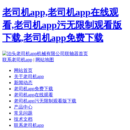
老司机app,老司机app在线观
看,老司机app污无限制观看版
下载,老司机app免费下载
联系老司机app
|
网站地图
网站首页
关于老司机app
新闻动态
老司机app免费下载
老司机app在线观看
老司机app污无限制观看版下载
产品中心
常见问题
技术文档
联系老司机app