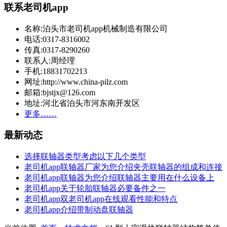
联系老司机app
名称:泊头市老司机app机械制造有限公司
电话:0317-8316002
传真:0317-8290260
联系人:周经理
手机:18831702213
网址:http://www.china-pilz.com
邮箱:bjstjx@126.com
地址:河北省泊头市河东南开发区
更多……
最新动态
选择联轴器类型考虑以下几个类型
老司机app联轴器厂家为您介绍夹壳联轴器的组成和连接
老司机app联轴器为您介绍联轴器主要用在什么设备上
老司机app关于轮胎联轴器必要备件之一
老司机app双老司机app在线观看性能和特点
老司机app介绍带制动盘联轴器