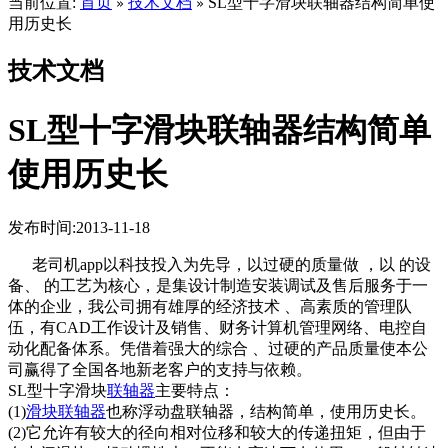
当前位置:
首页
技术文档
SL型十字滑块联轴器结构简单使
»
»
用历史长
技术文档
SL型十字滑块联轴器结构简单
使用历史长
发布时间:2013-11-18
老司机app以科技投入为先导，以过硬的质量做 ，以 的设
备、 的工艺为核心，是集设计制造安装调试及售后服务于一
体的企业，我公司拥有雄厚的经济技术 、高素质的管理队
伍，有CAD工作设计及销售、财务计算机管理网络、电控自
动化配备体系。凭借着强大的综合 、过硬的产品质量使本公
司赢得了全国各地新老客户的支持与依赖。
SL型十字滑块
联轴器
主要特点：
(1)
滑块联轴器
也称浮动盘联轴器，结构简单，使用历史长。
(2)它允许有较大的径向相对位移和较大的传递扭矩，但由于