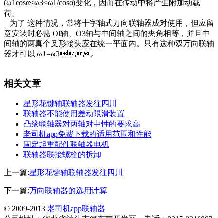
(ω1cosα≤ω3≤ω1/cosα)变化，因而在传动中将产生附加动载
荷。
为了 这种情况，常将十字轴式万向联轴器成对使用，但应留
意安装时必需 Ol轴、O3轴与中间轴之间的夹角相等，并且中
间轴的两真个叉形接头应在统一平面内。只有这种双万向联轴
器才可以 ω1=ω3。
相关文章
星形花键轴联轴器发往四川
联轴器不能使用差动限滑装置
凸缘联轴器对两轴对中性的要求高
老司机app免费下载的适用范围和性能
固定起重配件联轴器电机
联轴器联接螺栓的拆卸
上一篇:
星形花键轴联轴器发往四川
下一篇:
万向联轴器的选用计算
© 2009-2013
老司机app联轴器