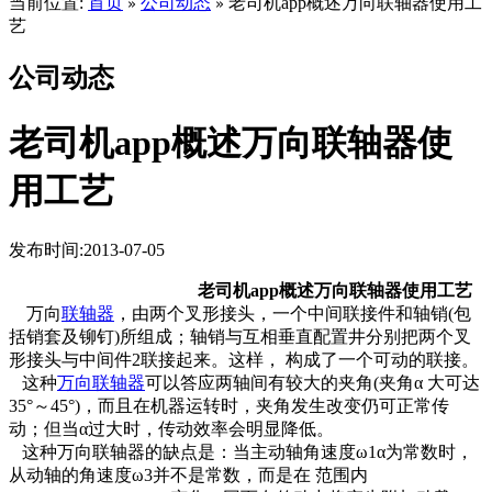
当前位置:
首页
公司动态
老司机app概述万向联轴器使用工
»
»
艺
公司动态
老司机app概述万向联轴器使
用工艺
发布时间:2013-07-05
老司机app概述万向联轴器使用工艺
万向
联轴器
，由两个叉形接头，一个中间联接件和轴销(包
括销套及铆钉)所组成；轴销与互相垂直配置井分别把两个叉
形接头与中间件2联接起来。这样， 构成了一个可动的联接。
这种
万向联轴器
可以答应两轴间有较大的夹角(夹角α 大可达
35°～45°)，而且在机器运转时，夹角发生改变仍可正常传
动；但当α过大时，传动效率会明显降低。
这种万向联轴器的缺点是：当主动轴角速度ω1α为常数时，
从动轴的角速度ω3并不是常数，而是在 范围内