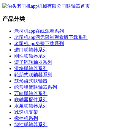
产品分类
老司机app在线观看系列
老司机app污无限制观看版下载系列
老司机app免费下载系列
进口联轴器系列
刚性联轴器系列
滚子链联轴器系列
滑块联轴器系列
轮胎式联轴器系列
鼓形齿式联轴器
蛇形弹簧联轴器系列
万向联轴器系列
联轴器配件系列
水泵联轴器系列
减速机支架
搅拌机系列
绕性联轴器系列