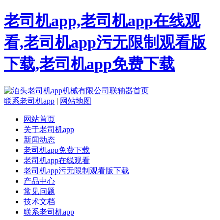
老司机app,老司机app在线观
看,老司机app污无限制观看版
下载,老司机app免费下载
联系老司机app
|
网站地图
网站首页
关于老司机app
新闻动态
老司机app免费下载
老司机app在线观看
老司机app污无限制观看版下载
产品中心
常见问题
技术文档
联系老司机app