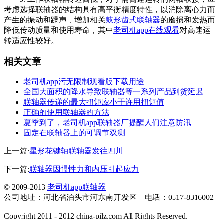
考虑选择联轴器的结构具有高平衡精度特性，以消除离心力而
产生的振动和躁声，增加相关
鼓形齿式联轴器
的磨损和发热而
降低传动质量和使用寿命，其中
老司机app在线观看
对高速运
转适应性较好。
相关文章
老司机app污无限制观看版下载用途
全国大面积的降水导致联轴器等一系列产品到货延迟
联轴器传递的最大扭矩应小于许用扭矩值
正确的使用联轴器的方法
夏季到了，老司机app联轴器厂提醒人们注意防汛
固定在联轴器上的可调节双测
上一篇:
星形花键轴联轴器发往四川
下一篇:
联轴器因惯性力和内压引起应力
© 2009-2013
老司机app联轴器
公司地址：河北省泊头市河东南开发区 电话：0317-8316002
Copyright 2011 - 2012 china-pilz.com All Rights Reserved.