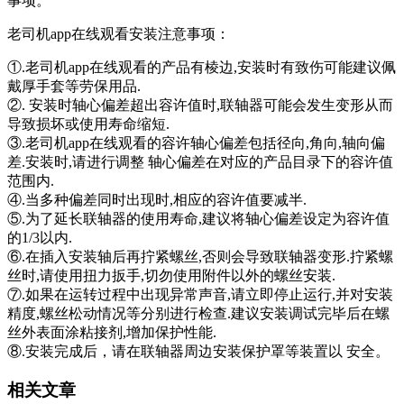
事项。
老司机app在线观看安装注意事项：
①.老司机app在线观看的产品有棱边,安装时有致伤可能建议佩
戴厚手套等劳保用品.
②. 安装时轴心偏差超出容许值时,联轴器可能会发生变形从而
导致损坏或使用寿命缩短.
③.老司机app在线观看的容许轴心偏差包括径向,角向,轴向偏
差.安装时,请进行调整 轴心偏差在对应的产品目录下的容许值
范围内.
④.当多种偏差同时出现时,相应的容许值要减半.
⑤.为了延长联轴器的使用寿命,建议将轴心偏差设定为容许值
的1/3以内.
⑥.在插入安装轴后再拧紧螺丝,否则会导致联轴器变形.拧紧螺
丝时,请使用扭力扳手,切勿使用附件以外的螺丝安装.
⑦.如果在运转过程中出现异常声音,请立即停止运行,并对安装
精度,螺丝松动情况等分别进行检查.建议安装调试完毕后在螺
丝外表面涂粘接剂,增加保护性能.
⑧.安装完成后，请在联轴器周边安装保护罩等装置以 安全。
相关文章