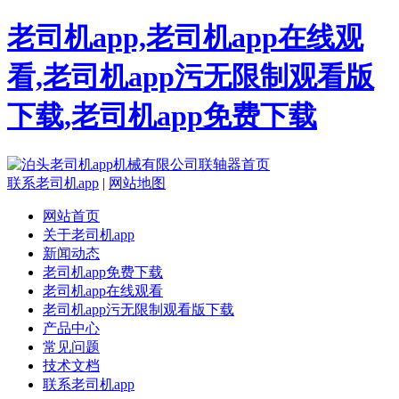
老司机app,老司机app在线观
看,老司机app污无限制观看版
下载,老司机app免费下载
联系老司机app
|
网站地图
网站首页
关于老司机app
新闻动态
老司机app免费下载
老司机app在线观看
老司机app污无限制观看版下载
产品中心
常见问题
技术文档
联系老司机app