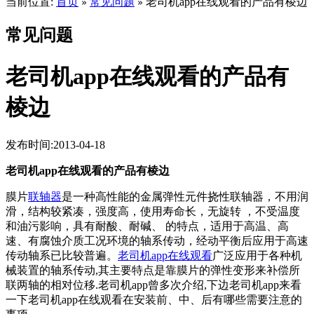
当前位置:
首页
常见问题
老司机app在线观看的产品有棱边
»
»
常见问题
老司机app在线观看的产品有
棱边
发布时间:2013-04-18
老司机app在线观看的产品有棱边
膜片
联轴器
是一种高性能的金属弹性元件挠性联轴器，不用润
滑，结构较紧凑，强度高，使用寿命长，无旋转 ，不受温度
和油污影响，具有耐酸、耐碱、 的特点，适用于高温、高
速、有腐蚀介质工况环境的轴系传动，经动平衡后应用于高速
传动轴系已比较普遍。
老司机app在线观看
广泛应用于各种机
械装置的轴系传动,其主要特点是靠膜片的弹性变形来补偿所
联两轴的相对位移.老司机app曾多次介绍,下边老司机app来看
一下老司机app在线观看在安装前、中、后有哪些需要注意的