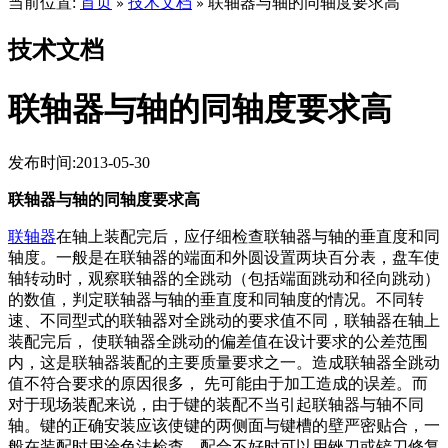
当前位置:
首页
技术文档
联轴器与轴的同轴度要求高
»
»
技术文档
联轴器与轴的同轴度要求高
发布时间:2013-05-30
联轴器与轴的同轴度要求高
联轴器
在轴上装配完后，应仔细检查联轴器与轴的垂直度和同
轴度。一般是在联轴器的端面和外圆设置两块百分表，盘车使
轴转动时，观察联轴器的全跳动（包括端面跳动和径向跳动）
的数值，判定联轴器与轴的垂直度和同轴度的情况。不同转
速、不同型式的联轴器对全跳动的要求值不同，联轴器在轴上
装配完后， 使联轴器全跳动的偏差值在设计要求的公差范围
内，这是联轴器装配的主要质量要求之一。造成联轴器全跳动
值不符合要求的原因很多， 先可能由于加工造成的误差。而
对于现场装配来说，由于键的装配不当引起联轴器与轴不同
轴。键的正确安装应该使键的两侧面与键槽的壁严密贴合，一
般在装配时用涂色法检查，配合不好时可以用锉刀或铲刀修复