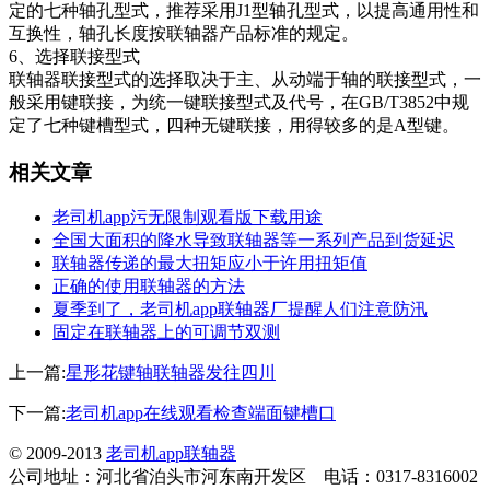
定的七种轴孔型式，推荐采用J1型轴孔型式，以提高通用性和
互换性，轴孔长度按联轴器产品标准的规定。
6、选择联接型式
联轴器联接型式的选择取决于主、从动端于轴的联接型式，一
般采用键联接，为统一键联接型式及代号，在GB/T3852中规
定了七种键槽型式，四种无键联接，用得较多的是A型键。
相关文章
老司机app污无限制观看版下载用途
全国大面积的降水导致联轴器等一系列产品到货延迟
联轴器传递的最大扭矩应小于许用扭矩值
正确的使用联轴器的方法
夏季到了，老司机app联轴器厂提醒人们注意防汛
固定在联轴器上的可调节双测
上一篇:
星形花键轴联轴器发往四川
下一篇:
老司机app在线观看检查端面键槽口
© 2009-2013
老司机app联轴器
公司地址：河北省泊头市河东南开发区 电话：0317-8316002