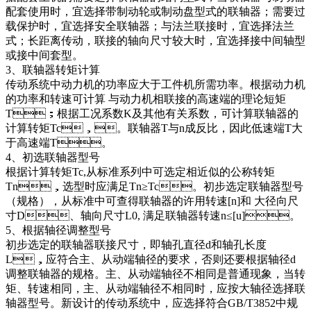
配套使用时，宜选择带制动轮或制动盘型式的联轴器；需要过
载保护时，宜选择安全联轴器；与法兰联接时，宜选择法兰
式；长距离传动，联接的轴向尺寸较大时，宜选择接中间轴型
或接中间套型。
3、联轴器转矩计算
传动系统中动力机的功率应大于工件机所需功率。根据动力机
的功率和转速可计算 与动力机相联接的高速端的理论短矩
T；根据工况系数K及其他有关系数，可计算联轴器的
计算转矩Tc，。联轴器T与n成反比，因此低速端T大
于高速端T。
4、初选联轴器型号
根据计算转矩Tc,从标准系列中可选定相近似的公称转矩
Tn，选型时应满足Tn≥Tc。初步选定联轴器型号
（规格），从标准中可查得联轴器的许用转速[n]和 大径向尺
寸D、轴向尺寸L0, 满足联轴器转速n≤[u]。
5、根据轴径调整型号
初步选定的联轴器联接尺寸，即轴孔直径d和轴孔长度
L，应符合主、从动端轴径的要求，否则还要根据轴径d
调整联轴器的规格。主、从动端轴径不相同是普通现象，当转
矩、转速相同，主、从动端轴径不相同时，应按大轴径选择联
轴器型号。新设计的传动系统中，应选择符合GB/T3852中规