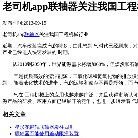
老司机app联轴器关注我国工
发布时间:2013-09-15
老司机app
联轴器
关注我国工程机械行业
近期，汽车改装换成 气的特多，由此想到 气时代已经到来，对我
产业已经进入快速发展的 时期。
从2010到2050年，世界能源需求将增加60%，但煤炭和石
气是优质高效的清洁能源，二氧化碳和氮氧化物的排放仅为煤炭的一半
到 ，随着液化技术的进步， 气的运输和储存不再是瓶颈
气在 工程机械上的应用也越来越广泛，并且获得市场认可。
源产品的研发、应用方面已经展开的竞争，也进一步暗示着 气
相关文章
星形花键轴联轴器发往四川
联轴器不能使用差动限滑装置