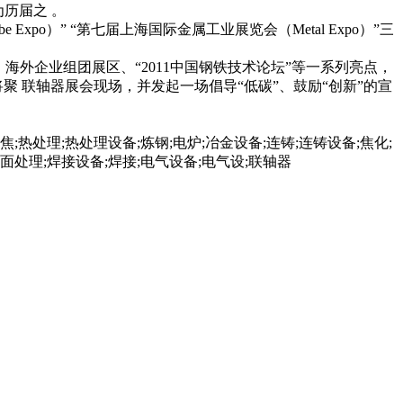
 。
 Expo）” “第七届上海国际金属工业展览会（Metal Expo）”三
企业组团展区、“2011中国钢铁技术论坛”等一系列亮点，
将聚 联轴器展会现场，并发起一场倡导“低碳”、鼓励“创新”的宣
焦;热处理;热处理设备;炼钢;电炉;冶金设备;连铸;连铸设备;焦化;
表面处理;焊接设备;焊接;电气设备;电气设;联轴器