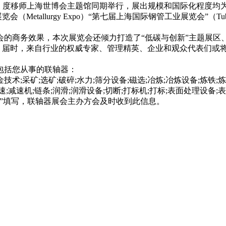
011系列展 度移师上海世博会主题馆同期举行，展出规模和国际化程度均为历届之
（Metallurgy Expo）“第七届上海国际钢管工业展览会”（Tube
商务效果，本次展览会还倾力打造了“低碳与创新”主题展区、海外
届时，来自行业的权威专家、管理精英、企业和观众代表们或
括您从事的联轴器：
技术;采矿;选矿;破碎;水力;筛分设备;磁选;冶炼;冶炼设备;炼铁;炼
减速;减速机;链条;润滑;润滑设备;切断;打标机;打标;表面处理设备;
里”填写，联轴器展会主办方会及时收到此信息。