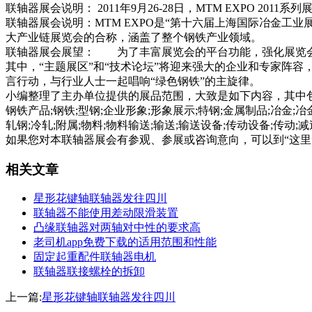
联轴器展会说明： 2011年9月26-28日，MTM EXPO 2
联轴器展会说明：MTM EXPO是“第十六届上海国际冶金工业展览会
大产业链展览会的合称，涵盖了整个钢铁产业领域。
联轴器展会展望： 为了丰富展览会的平台功能，强化展览会的
其中，“主题展区”和“技术论坛”将迎来强大的企业和专家阵容，
言行动，与行业人士一起唱响“绿色钢铁”的主旋律。
小编整理了主办单位提供的展品范围，大致是如下内容，其中包
钢铁产品;钢铁;型钢;企业形象;形象展示;特钢;金属制品;冶金;冶金
轧钢;冷轧;附属;物料;物料输送;输送;输送设备;传动设备;传动;
如果您对本联轴器展会有参观、参展或咨询意向，可以到“这
相关文章
星形花键轴联轴器发往四川
联轴器不能使用差动限滑装置
凸缘联轴器对两轴对中性的要求高
老司机app免费下载的适用范围和性能
固定起重配件联轴器电机
联轴器联接螺栓的拆卸
上一篇:
星形花键轴联轴器发往四川