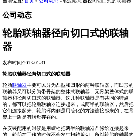
当前位置:
首页
公司动态
轮胎联轴器径向切口式的联轴器
»
»
公司动态
轮胎联轴器径向切口式的联轴
器
发布时间:2013-01-31
轮胎联轴器径向切口式的联轴器
轮胎
联轴器
主要可以分为凸型和凹形的两种联轴器，而凹形的
联轴器又可以分为带骨架的整体式联轴器、无骨架整体式的联
轴器和径向切口式的联轴器。这几种联轴器是有共同的特点
的，都可以把轮胎联轴器连接起来，成两半的联轴器，然后把
它们连接起来。轮胎环内侧是用硫化的方法连接起来的，在骨
架上一版是有螺母存在的。
在安装配用的时候是用螺栓把两半的联轴器凸缘给连接起来
的，轮胎在工作的时候不会发生扭转剪切，所以轮胎联轴器的