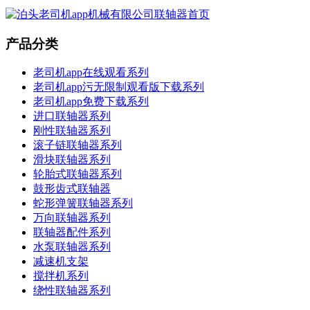
产品分类
老司机app在线观看系列
老司机app污无限制观看版下载系列
老司机app免费下载系列
进口联轴器系列
刚性联轴器系列
滚子链联轴器系列
滑块联轴器系列
轮胎式联轴器系列
鼓形齿式联轴器
蛇形弹簧联轴器系列
万向联轴器系列
联轴器配件系列
水泵联轴器系列
减速机支架
搅拌机系列
绕性联轴器系列