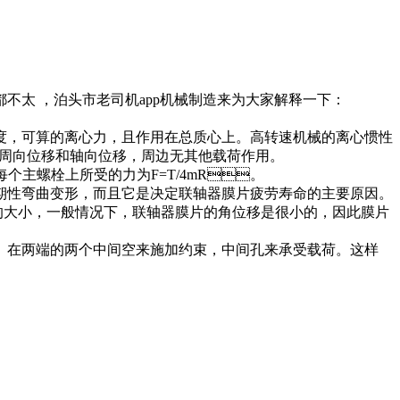
 ，泊头市老司机app机械制造来为大家解释一下：
，可算的离心力，且作用在总质心上。高转速机械的离心惯性
周向位移和轴向位移，周边无其他载荷作用。
，每个主螺栓上所受的力为F=T/4mR。
期性弯曲变形，而且它是决定联轴器膜片疲劳寿命的主要原因。
，一般情况下，联轴器膜片的角位移是很小的，因此膜片
。在两端的两个中间空来施加约束，中间孔来承受载荷。这样