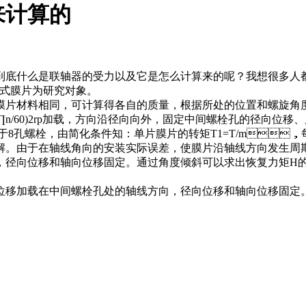
来计算的
，到底什么是联轴器的受力以及它是怎么计算来的呢？我想很多人都不太
膜片为研究对象。
相同，可计算得各自的质量，根据所处的位置和螺旋角度
0)2rp加载，方向沿径向向外，固定中间螺栓孔的径向位移、
8孔螺栓，由简化条件知：单片膜片的转矩T1=T/m
。由于在轴线角向的安装实际误差，使膜片沿轴线方向发生周
向位移和轴向位移固定。通过角度倾斜可以求出恢复力矩H的大小
移加载在中间螺栓孔处的轴线方向，径向位移和轴向位移固定