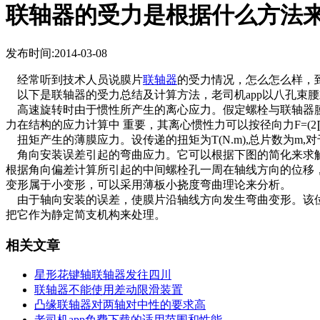
联轴器的受力是根据什么方法
发布时间:2014-03-08
经常听到技术人员说膜片
联轴器
的受力情况，怎么怎么样
以下是联轴器的受力总结及计算方法，老司机app以八孔束腰式
高速旋转时由于惯性所产生的离心应力。假定螺栓与联轴器膜片材料
力在结构的应力计算中 重要，其离心惯性力可以按径向力F=(2∏n/6
扭矩产生的薄膜应力。设传递的扭矩为T(N.m),总片数为m,对于
角向安装误差引起的弯曲应力。它可以根据下图的简化来求解
根据角向偏差计算所引起的中间螺栓孔一周在轴线方向的位移，径
变形属于小变形，可以采用薄板小挠度弯曲理论来分析。
由于轴向安装的误差，使膜片沿轴线方向发生弯曲变形。该位
把它作为静定简支机构来处理。
相关文章
星形花键轴联轴器发往四川
联轴器不能使用差动限滑装置
凸缘联轴器对两轴对中性的要求高
老司机app免费下载的适用范围和性能