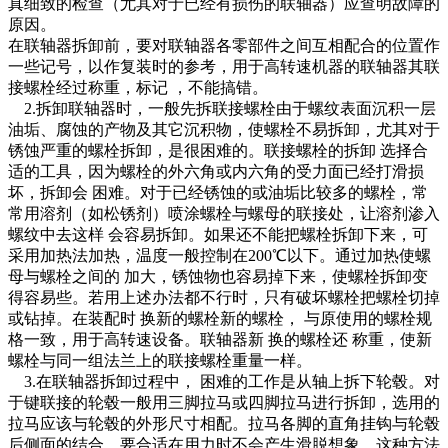
真细致的检查（尤其对于已经有损伤的联轴器）应查明故障的
原因。
在联轴器拆卸前，要对联轴器各零部件之间互相配合的位置作
一些记号，以作复装时的参考，用于高转速机器的联轴器其联
接螺栓经过称重，标记 ，不能搞错。
2.拆卸联轴器时，一般先拆联接螺栓由于螺纹表面沉积一层
油垢、腐蚀的产物及其它沉积物，使螺栓不易拆卸，尤其对于
锈蚀严重的螺栓拆卸，是很困难的。联接螺栓的拆卸 选择合
适的工具，因为螺栓的外六角或内六角的受力面已经打滑损
坏，拆卸会 困难。对于已经锈蚀的或油垢比较多的螺栓，常
常用溶剂（如松锈剂）喷涂螺栓与螺母的联接处，让溶剂渗入
螺纹中去这样 会容易拆卸。如果还不能把螺栓拆卸下来，可
采用加热法加热，温度一般控制在200℃以下。通过加热使螺
母与螺栓之间的 加大，锈蚀物也容易掉下来，使螺栓拆卸变
得容易些。若用上述办法都不行时，只有破坏螺栓把螺栓切掉
或钻掉。在装配时 换新的螺栓新的螺栓， 与原使用的螺栓规
格一致，用于高转速设备。联轴器新 换的螺栓还 称重，使新
螺栓与同一组法兰上的联接螺栓重量一样。
3.在联轴器拆卸过程中， 困难的工作是从轴上拆下轮毂。对
于键联接的轮毂一般用三脚拉马或四脚拉马进行拆卸，选用的
拉马应该与轮毂的外形尺寸相配。拉马各脚的直角挂钩与轮毂
后侧面的结合，要合适在用力时不会产生滑脱想象，这种方法