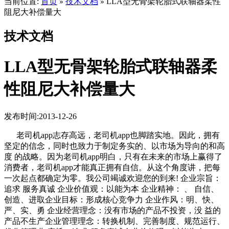
当前位置:
首页
技术文档
LLA型无骨架轮胎式联轴器柔性
»
»
阻尼大补偿量大
技术文档
LLA型无骨架轮胎式联轴器柔
性阻尼大补偿量大
发布时间:2013-12-26
老司机app志存高远，老司机app也脚踏实地。因此，拥有
坚定的信念，同时也致力于制定务实的、以市场为导向的和高
度 的战略。因为老司机app明白，只有在未来的市场上赢得了
消费者，老司机app才能真正拥有自信。从这个角度讲，把每
一次起点都确定为零。我公司竭诚欢迎您的到来! 企业宗旨：
追求 服务真诚 企业价值观：以能为本 企业精神： 、 自信、
创造、进取企业目标：形成核心竞争力 企业作风：明、快、
严、实、勇 企业经营理念：没有市场的产品不投资，没 益的
产品不生产企业管理理念：转换机制、完善制度、规范运行、