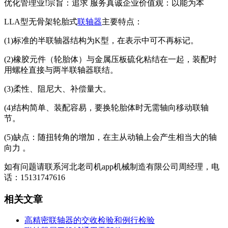
优化管理业!宗旨：追求 服务真诚企业价值观：以能为本
LLA型无骨架轮胎式
联轴器
主要特点：
(1)标准的半联轴器结构为K型，在表示中可不再标记。
(2)橡胶元件（轮胎体）与金属压板硫化粘结在一起，装配时
用螺栓直接与两半联轴器联结。
(3)柔性、阻尼大、补偿量大。
(4)结构简单、装配容易，要换轮胎体时无需轴向移动联轴
节。
(5)缺点：随扭转角的增加，在主从动轴上会产生相当大的轴
向力 。
如有问题请联系河北老司机app机械制造有限公司周经理，电
话：15131747616
相关文章
高精密联轴器的交收检验和例行检验