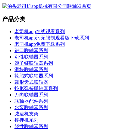
产品分类
老司机app在线观看系列
老司机app污无限制观看版下载系列
老司机app免费下载系列
进口联轴器系列
刚性联轴器系列
滚子链联轴器系列
滑块联轴器系列
轮胎式联轴器系列
鼓形齿式联轴器
蛇形弹簧联轴器系列
万向联轴器系列
联轴器配件系列
水泵联轴器系列
减速机支架
搅拌机系列
绕性联轴器系列