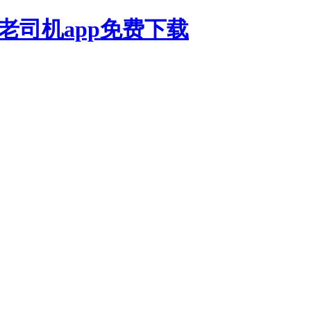
,老司机app免费下载