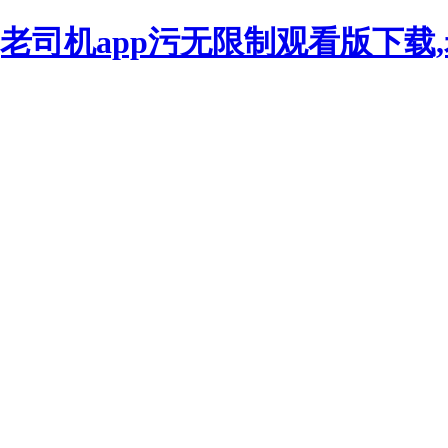
看,老司机app污无限制观看版下载