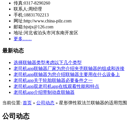
传真:0317-8290260
联系人:周经理
手机:18831702213
网址:http://www.china-pilz.com
邮箱:bjstjx@126.com
地址:河北省泊头市河东南开发区
更多……
最新动态
选择联轴器类型考虑以下几个类型
老司机app联轴器厂家为您介绍夹壳联轴器的组成和连接
老司机app联轴器为您介绍联轴器主要用在什么设备上
老司机app关于轮胎联轴器必要备件之一
老司机app双老司机app在线观看性能和特点
老司机app介绍带制动盘联轴器
当前位置:
首页
公司动态
星形弹性双法兰联轴器的适用范围
»
»
公司动态