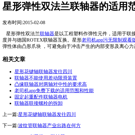
星形弹性双法兰联轴器的适用
发布时间:2015-02-08
星形弹性双法兰
联轴器
是以工程塑料作弹性元件，适用于联接两同轴线
度并与德国ROTEX联轴器互换。星形
老司机app污无限制观看
弹性体由凸形爪块 ，可避免由于冲击产生的内部变形及离心力产生
相关文章
星形花键轴联轴器发往四川
联轴器不能使用差动限滑装置
凸缘联轴器对两轴对中性的要求高
老司机app免费下载的适用范围和性能
固定起重配件联轴器电机
联轴器联接螺栓的拆卸
上一篇:
星形花键轴联轴器发往四川
下一篇:
波纹管联轴器产业出路在何方