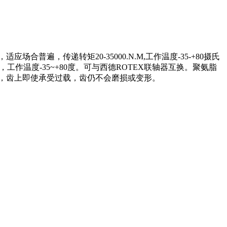
，适应场合普遍，传递转矩20-35000.N.M,工作温度-35-+80摄氏
点，工作温度-35~+80度。可与西德ROTEX联轴器互换。聚氨脂
上即使承受过载，齿仍不会磨损或变形。