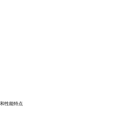
和性能特点