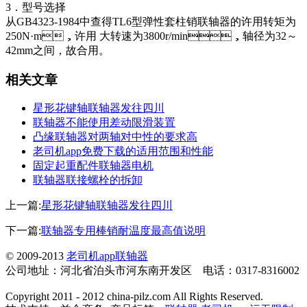
3．型号选择
从GB4323-1984中查得TL6型弹性套柱销联轴器的许用转矩为
250N·m，许用 大转速为3800r/min，轴径为32～
42mm之间，故合用。
相关文章
星形花键轴联轴器发往四川
联轴器不能使用差动限滑装置
凸缘联轴器对两轴对中性的要求高
老司机app免费下载的适用范围和性能
固定起重配件联轴器电机
联轴器联接螺栓的拆卸
上一篇:
星形花键轴联轴器发往四川
下一篇:
联轴器专用棒销耐温度最高值说明
© 2009-2013
老司机app联轴器
公司地址：河北省泊头市河东南开发区 电话：0317-8316002
Copyright 2011 - 2012 china-pilz.com All Rights Reserved.