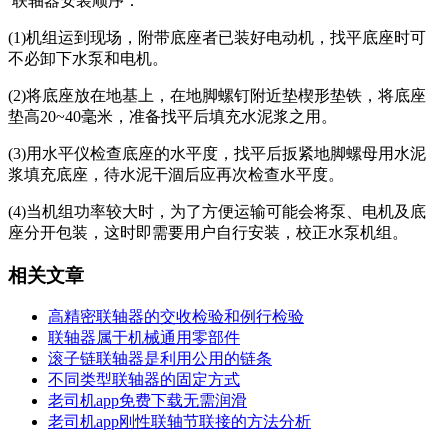
联轴器安装顺序：
(1)机组运到现场，附带底座者已装好电动机，找平底座时可
不必卸下水泵和电机。
(2)将底座放在地基上，在地脚螺钉附近垫楔形垫铁，将底座
垫高20~40毫米，准备找平后填充水泥浆之用。
(3)用水平仪检查底座的水平度，找平后扳紧地脚螺母用水泥
浆填充底座，待水泥干涸后应再次检查水平度。
(4)当机组功率较大时，为了方便运输可能会将泵、电机及底
座分开包装，这时即需要用户自行安装，校正水泵机组。
相关文章
高精密联轴器的交收检验和例行检验
联轴器属于机械通用零部件
滚子链联轴器是利用公用的链条
不同类型联轴器的固定方式
老司机app免费下载无需润滑
老司机app刚性联轴节联接的方法分析