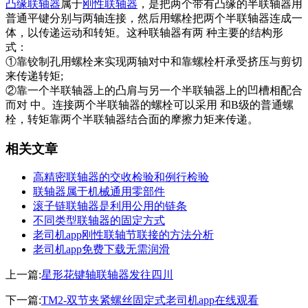
凸缘联轴器
属于
刚性联轴器
，是把两个带有凸缘的半联轴器用
普通平键分别与两轴连接，然后用螺栓把两个半联轴器连成一
体，以传递运动和转矩。这种联轴器有两 种主要的结构形
式：
①靠铰制孔用螺栓来实现两轴对中和靠螺栓杆承受挤压与剪切
来传递转矩;
②靠一个半联轴器上的凸肩与另一个半联轴器上的凹槽相配合
而对 中。连接两个半联轴器的螺栓可以采用 和B级的普通螺
栓，转矩靠两个半联轴器结合面的摩擦力矩来传递。
相关文章
高精密联轴器的交收检验和例行检验
联轴器属于机械通用零部件
滚子链联轴器是利用公用的链条
不同类型联轴器的固定方式
老司机app刚性联轴节联接的方法分析
老司机app免费下载无需润滑
上一篇:
星形花键轴联轴器发往四川
下一篇:
TM2-双节夹紧螺丝固定式老司机app在线观看