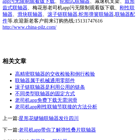
app污无限制观看版下载
、
轮胎式联轴器
、减速机支架、
鼓形
齿式联轴器
、梅花形老司机app污无限制观看版下载、
刚性联
轴器
、
滑块联轴器
、
滚子链联轴器
,
蛇形弹簧联轴器
,
联轴器配
件
等.欢迎新老客户前来订购热线:15131747616
http://www.china-pilz.com/
相关文章
高精密联轴器的交收检验和例行检验
联轴器属于机械通用零部件
滚子链联轴器是利用公用的链条
不同类型联轴器的固定方式
老司机app免费下载无需润滑
老司机app刚性联轴节联接的方法分析
上一篇:
星形花键轴联轴器发往四川
下一篇:
老司机app带你了解弹性叠片联轴器