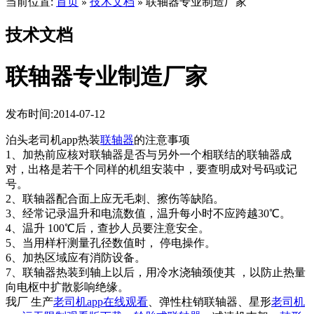
当前位置:
首页
技术文档
联轴器专业制造厂家
»
»
技术文档
联轴器专业制造厂家
发布时间:2014-07-12
泊头老司机app热装
联轴器
的注意事项
1、加热前应核对联轴器是否与另外一个相联结的联轴器成
对，出格是若干个同样的机组安装中，要查明成对号码或记
号。
2、联轴器配合面上应无毛刺、擦伤等缺陷。
3、经常记录温升和电流数值，温升每小时不应跨越30℃。
4、温升 100℃后，查抄人员要注意安全。
5、当用样杆测量孔径数值时， 停电操作。
6、加热区域应有消防设备。
7、联轴器热装到轴上以后，用冷水浇轴颈使其 ，以防止热量
向电枢中扩散影响绝缘。
我厂 生产
老司机app在线观看
、弹性柱销联轴器、星形
老司机